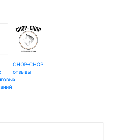
CHOP-CHOP
о
отзывы
нговых
ваний