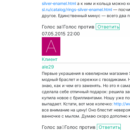
silver-enamel.html
а к ним и кольца можно 
sl.ru/catalog/rings-silver-enamel.html
— посчит
другое. Единственный минус — всего два п
Голос за
1
Голос против
Ответить
07.05.2015 22:00
Клиент
ale29
Первые украшения в ювелирном магазине Su
модный браслет и сережки с гвоздиками. Н
знаю, как и чем его заменять. Но это я са
сделала себе отличный подарок: решила з
купила новое с бриллиантами. Ношу уже поч
выпадает. Кстати, вот мое колечко:
http://w
все внимание на цену! Оно блестит невероя
ванночке с мылом. Думаю скоро дополню 
Голос за
0
Голос против
Ответить