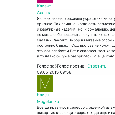
Клиент
Аленка
Я очень люблю красивые украшения из на
признаю. Так приятно, когда есть возможн
и ювелирные изделия. Но, к сожалению, це
не могла себе позволить покупать их так ча
магазин Санлайт. Выбор в магазине огромн
постоянно бывают. Сколько раз не хожу туд
это моя слабость) Вот и спасаюсь только т
а то давно бы уже разорилась) И еще хочу
Голос за
5
Голос против
Ответить
09.05.2015 09:58
Клиент
Magelanika
Всегда нравилось серебро с отделкой из эм
шикарную коллекцию сережек, да еще и на