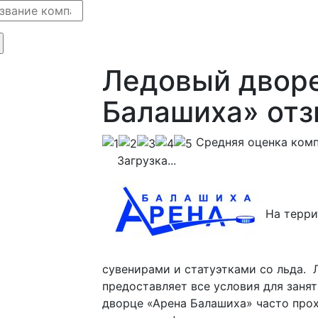
Ледовый двор
Балашиха» от
Cредняя оценка ком
Загрузка...
На терри
сувенирами и статуэтками со льда.
предоставляет все условия для заня
дворце «Арена Балашиха» часто прох