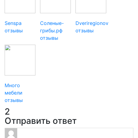
Senspa
Соленые-
Dveriregionov
отзывы
грибы.рф
отзывы
отзывы
Много
мебели
отзывы
2
Отправить ответ