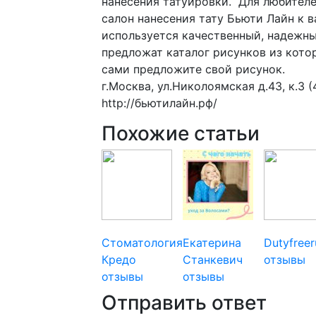
нанесения татуировки. Для любителе
салон нанесения тату Бьюти Лайн к в
используется качественный, надежны
предложат каталог рисунков из кото
сами предложите свой рисунок.
г.Москва, ул.Николоямская д.43, к.3 (
http://бьютилайн.рф/
Похожие статьи
Стоматология
Екатерина
Dutyfreer
Кредо
Станкевич
отзывы
отзывы
отзывы
Отправить ответ