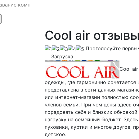
Cool air отзыв
Проголосуйте первы
Загрузка...
Cool ai
одежды, где гармонично сочетается ц
представлена в сети данных магазин
или интернет-магазин полностью соо
членов семьи. При чем цены здесь о
порадовать себя и близких обновкой
нагрузку на семейный бюджет. Здесь
пуховики, куртки и многое другое, п
детское.