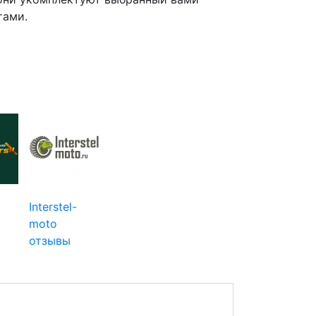
тами.
Interstel-
moto
отзывы