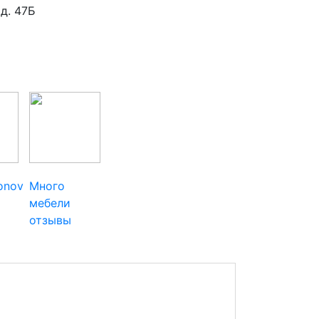
 д. 47Б
ionov
Много
мебели
отзывы