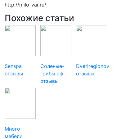
http://milo-var.ru/
Похожие статьи
Senspa
Соленые-
Dveriregionov
отзывы
грибы.рф
отзывы
отзывы
Много
мебели