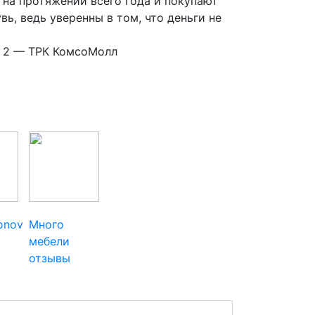
на протяжении всего года и покупают
вь, ведь уверенны в том, что деньги не
эт. 2 — ТРК КомсоМолл
ionov
Много
мебели
отзывы