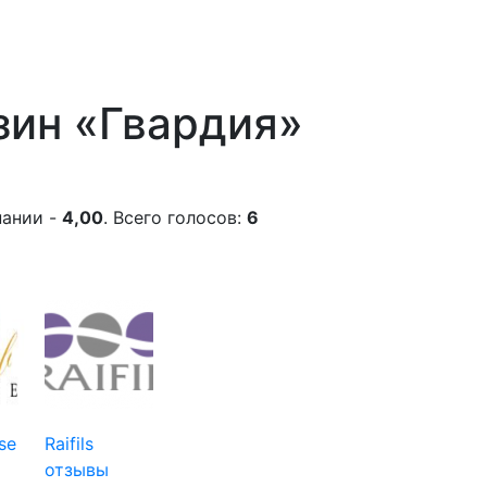
зин «Гвардия»
пании -
4,00
. Всего голосов:
6
se
Raifils
отзывы