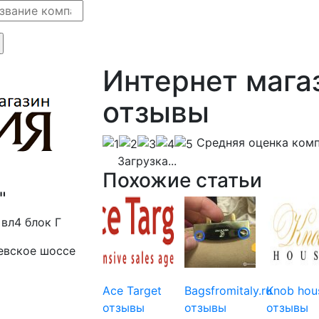
Интернет мага
отзывы
Cредняя оценка ком
Загрузка...
Похожие статьи
"
 вл4 блок Г
иевское шоссе
Ace Target
Bagsfromitaly.ru
Knob hou
отзывы
отзывы
отзывы