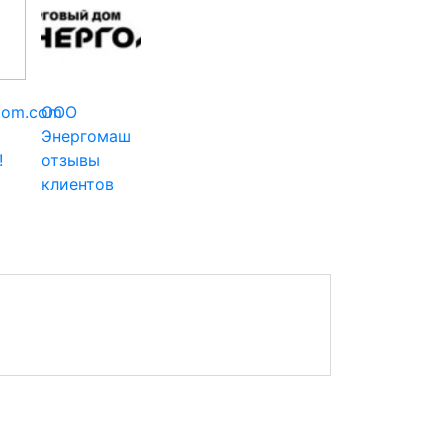
tom.com
ООО
Энергомаш
!
отзывы
клиентов